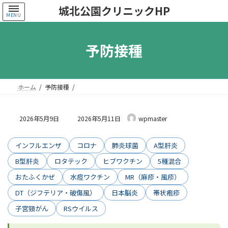
コ
ナ
城北公園クリニックHP
ン
ビ
MENU
テ
ゲ
ン
ー
予防接種
ツ
シ
へ
ョ
ス
ン
キ
に
ッ
移
ホーム
予防接種
プ
動
最
2026年5月9日
2026年5月11日
wpmaster
終
更
新
インフルエンザ
コロナ
肺炎球菌
A型肝炎
日
B型肝炎
ロタテック
ヒブワクチン
5種混合
時
:
おたふくかぜ
水痘ワクチン
MR（麻疹・風疹）
DT（ジフテリア・破傷風）
日本脳炎
帯状疱疹
子宮頸がん
RSウイルス